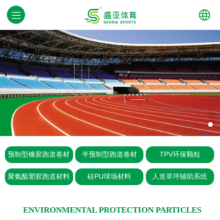
中文
English
预制型橡胶跑道卷材
半预制型跑道卷材
TPV环保颗粒
聚氨酯塑胶跑道材料
硅PU球场材料
人造草坪辅助系统
ENVIRONMENTAL PROTECTION PARTICLES